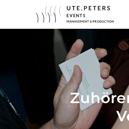
Zuhören
V